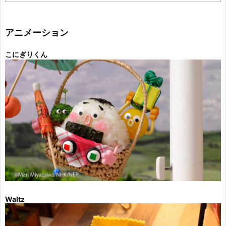
ゴ
リ
ー
アニメーション
こにぎりくん
Waltz