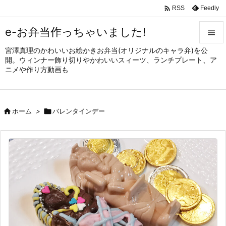

Feedly
RSS
e-お弁当作っちゃいました!

宮澤真理のかわいいお絵かきお弁当(オリジナルのキャラ弁)を公

開。ウィンナー飾り切りやかわいいスィーツ、ランチプレート、ア
メニュ
ニメや作り方動画も

サイド


ホーム
>

バレンタインデー
前へ

次へ

検索