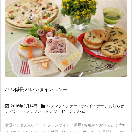
ハム係長 バレンタインランチ

2016年2月14日

バレンタインデー・ホワイトデー
,
お知らせ
,
パン
,
ランチプレート
,
ソーセージ
,
ハム
伊藤ハムさんのスマートフォンサイト「簡単♪お絵かきおべんとう for
スマートフォン」に「ハム係長 バレンタインランチ」を掲載していた