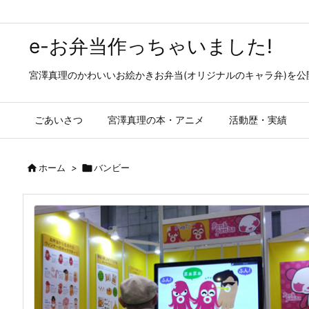
e-お弁当作っちゃいました!
宮澤真理のかわいいお絵かきお弁当(オリジナルのキャラ弁)を
ごあいさつ
宮澤真理の本・アニメ
活動歴・実績

ホーム
>

バンビー