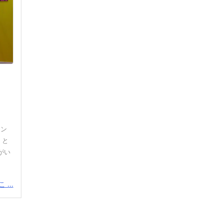
シン
」と
がい
...