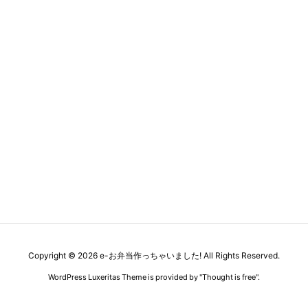
Copyright ©
2026
e-お弁当作っちゃいました!
All Rights Reserved.
WordPress Luxeritas Theme is provided by "
Thought is free
".