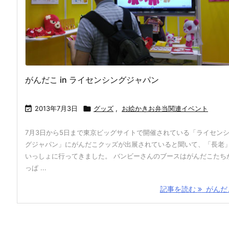
がんだこ in ライセンシングジャパン

2013年7月3日

グッズ
,
お絵かきお弁当関連イベント
7月3日から5日まで東京ビッグサイトで開催されている「ライセン
グジャパン」にがんだこクッズが出展されていると聞いて、「長老
いっしょに行ってきました。 バンビーさんのブースはがんだこたち
っぱ ...
記事を読む
がんだこ 