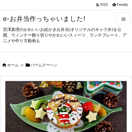

Feedly
RSS
e-お弁当作っちゃいました!

宮澤真理のかわいいお絵かきお弁当(オリジナルのキャラ弁)を公

開。ウィンナー飾り切りやかわいいスィーツ、ランチプレート、ア
メニュ
ニメや作り方動画も

サイド


ホーム
>

バームクーヘン
前へ

次へ

検索