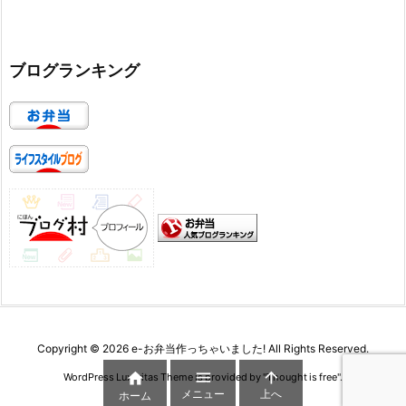
ブログランキング
Copyright ©
2026
e-お弁当作っちゃいました!
All Rights Reserved.



WordPress Luxeritas Theme is provided by "
Thought is free
".
メニュー
上へ
ホーム