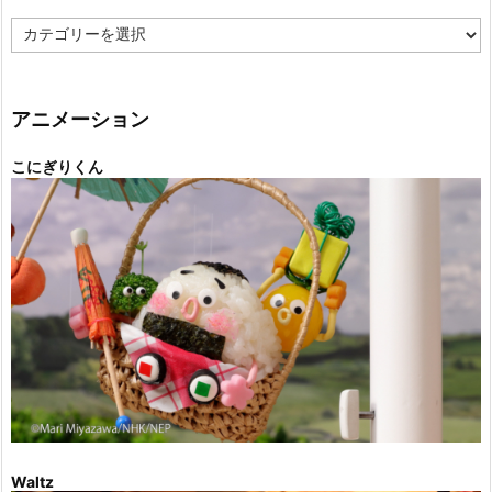
カ
テ
ゴ
リ
ー
アニメーション
こにぎりくん
Waltz