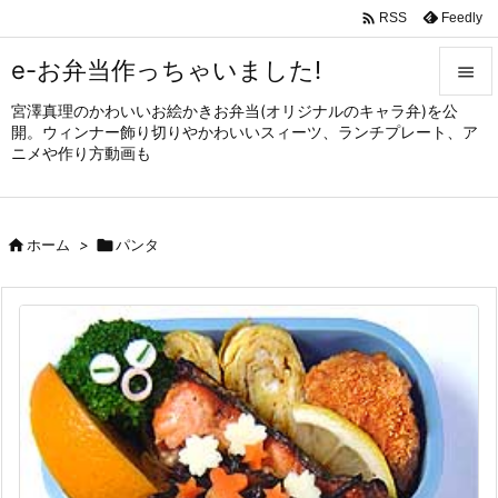

Feedly
RSS
e-お弁当作っちゃいました!

宮澤真理のかわいいお絵かきお弁当(オリジナルのキャラ弁)を公

開。ウィンナー飾り切りやかわいいスィーツ、ランチプレート、ア
メニュ
ニメや作り方動画も

サイド


ホーム
>

パンタ
前へ

次へ

検索