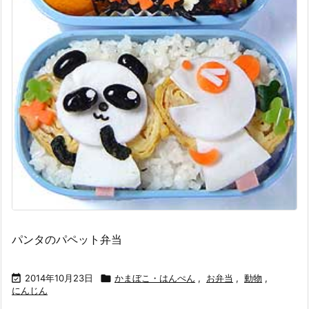
パンタのパペット弁当

2014年10月23日

かまぼこ・はんぺん
,
お弁当
,
動物
,
にんじん