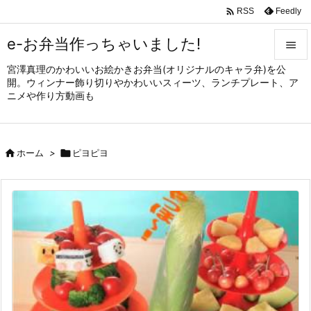

Feedly
RSS
e-お弁当作っちゃいました!

宮澤真理のかわいいお絵かきお弁当(オリジナルのキャラ弁)を公

開。ウィンナー飾り切りやかわいいスィーツ、ランチプレート、ア
メニュ
ニメや作り方動画も

サイド


ホーム
>

ピヨピヨ
前へ

次へ

検索