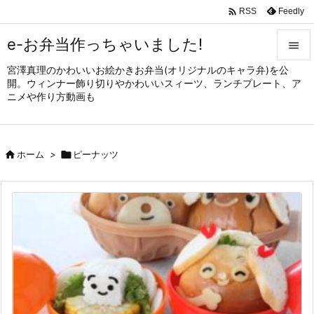

Feedly
RSS
e-お弁当作っちゃいました!

宮澤真理のかわいいお絵かきお弁当(オリジナルのキャラ弁)を公

開。ウィンナー飾り切りやかわいいスィーツ、ランチプレート、ア
メニュ
ニメや作り方動画も

サイド


ホーム
>

ピーナッツ
前へ

次へ

検索