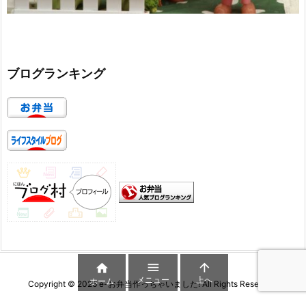
ブログランキング



メニュー
上へ
ホーム
Copyright ©
2026
e-お弁当作っちゃいました!
All Rights Reserved.
WordPress Luxeritas Theme is provided by "
Thought is free
".