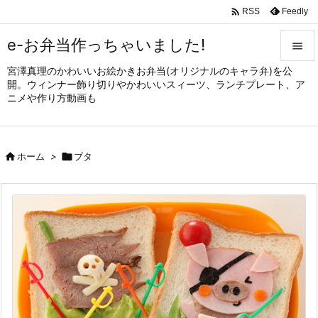

Feedly
RSS
e-お弁当作っちゃいました!

宮澤真理のかわいいお絵かきお弁当(オリジナルのキャラ弁)を公

開。ウィンナー飾り切りやかわいいスィーツ、ランチプレート、ア
メニュ
ニメや作り方動画も

サイド


ホーム
>

ブタ
前へ

次へ

検索