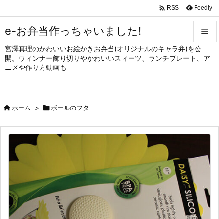

Feedly
RSS
e-お弁当作っちゃいました!

宮澤真理のかわいいお絵かきお弁当(オリジナルのキャラ弁)を公

開。ウィンナー飾り切りやかわいいスィーツ、ランチプレート、ア
メニュ
ニメや作り方動画も

サイド


ホーム
>

ボールのフタ
前へ

次へ

検索