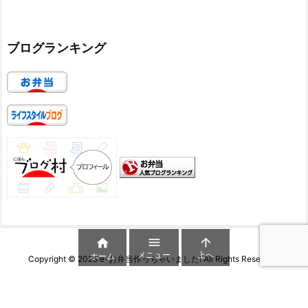
ブログランキング



メニュー
上へ
ホーム
Copyright ©
2026
e-お弁当作っちゃいました!
All Rights Reserved.
WordPress Luxeritas Theme is provided by "
Thought is free
".