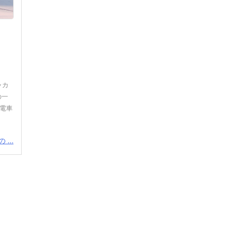
ッカ
の一
面電車
...