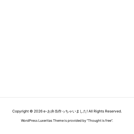
Copyright ©
2026
e-お弁当作っちゃいました!
All Rights Reserved.
WordPress Luxeritas Theme is provided by "
Thought is free
".