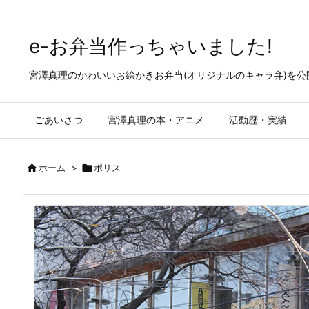
e-お弁当作っちゃいました!
宮澤真理のかわいいお絵かきお弁当(オリジナルのキャラ弁)を
ごあいさつ
宮澤真理の本・アニメ
活動歴・実績

ホーム
>

ポリス