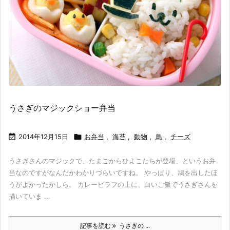
うさぎのマジックショー弁当

2014年12月15日

お弁当
,
海苔
,
動物
,
鳥
,
チーズ
うさぎさんのマジックで、たまごからひよこたちが登場、というお弁
当なのですがなんだかわかりづらいですね。 やっぱり、鳩を出したほ
うがよかったかしら。 カレーピラフの上に、白いご飯でうさぎさんを
描いていま ...
記事を読む
うさぎの ...