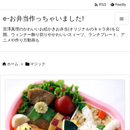

Feedly
RSS
e-お弁当作っちゃいました!

宮澤真理のかわいいお絵かきお弁当(オリジナルのキャラ弁)を公

開。ウィンナー飾り切りやかわいいスィーツ、ランチプレート、ア
メニュ
ニメや作り方動画も

サイド


ホーム
>

マジック
前へ

次へ

検索