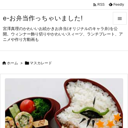

Feedly
RSS
e-お弁当作っちゃいました!

宮澤真理のかわいいお絵かきお弁当(オリジナルのキャラ弁)を公

開。ウィンナー飾り切りやかわいいスィーツ、ランチプレート、ア
メニュ
ニメや作り方動画も

サイド


ホーム
>

マスカレード
前へ

次へ

検索