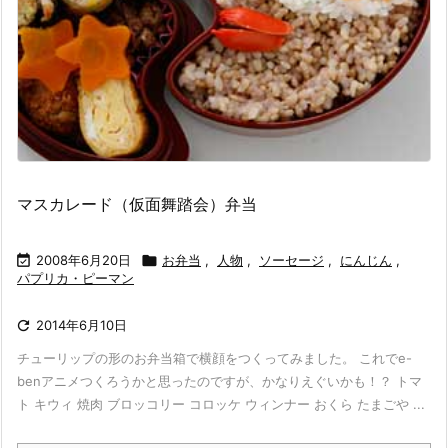
マスカレード（仮面舞踏会）弁当

2008年6月20日

お弁当
,
人物
,
ソーセージ
,
にんじん
,
パプリカ・ピーマン

2014年6月10日
チューリップの形のお弁当箱で横顔をつくってみました。 これでe-
benアニメつくろうかと思ったのですが、かなりえぐいかも！？ トマ
ト キウィ 焼肉 ブロッコリー コロッケ ウィンナー おくら たまごや ...