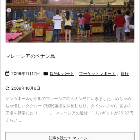
マレーシアのペナン島

2009年7月12日

観光レポート
,
マーケットレポート
,
旅行

2009年10月6日
シンガポールから船でマレーシアのペナン島にいきました。めちゃめ
ちゃ怪しいタクシーで寝釈迦様を拝見したり、タイシルクの手書きの
工場を見学したり・・・。 マレーシアの通貨：1リンギットが26.22円
くらい ...
記事を読む
マレーシ ...