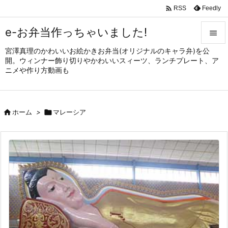

Feedly
RSS
e-お弁当作っちゃいました!

宮澤真理のかわいいお絵かきお弁当(オリジナルのキャラ弁)を公

開。ウィンナー飾り切りやかわいいスィーツ、ランチプレート、ア
メニュ
ニメや作り方動画も

サイド


ホーム
>

マレーシア
前へ

次へ

検索