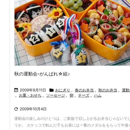
秋の運動会-がんばれ☆組♪

2009年9月11日

おにぎり
,
春のお弁当
,
秋のお弁当
,
運動
,
お重・おせち
,
ソーセージ
,
卵
,
チーズ
,
ハム

2009年10月4日
運動会の楽しみのひとつは、ご家族で召し上がるお弁当じゃないで
うか。 カケッコで転んだ子もお昼には一番のメダルをもらって午後