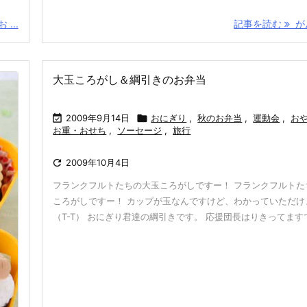
...
記事を読む
がん
大玉ころがし＆綱引きのお弁当

2009年9月14日

おにぎり
,
秋のお弁当
,
運動会
,
お
お重・おせち
,
ソーセージ
,
旅行

2009年10月4日
フランクフルトたちの大玉ころがしですー！ フランクフルトた
ころがしですー！ カップが玉なんですけど、わかっていただけ
（T-T） おにぎり君達の綱引きです。 応援団長はりきってますです