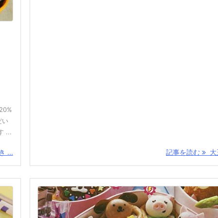
20%
だい
...
...
記事を読む
大玉