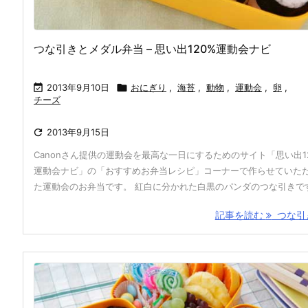
つな引きとメダル弁当 – 思い出120%運動会ナビ

2013年9月10日

おにぎり
,
海苔
,
動物
,
運動会
,
卵
,
チーズ

2013年9月15日
Canonさん提供の運動会を最高な一日にするためのサイト「思い出1
運動会ナビ」の「おすすめお弁当レシピ」コーナーで作らせていた
た運動会のお弁当です。 紅白に分かれた白黒のパンダのつな引きです 
記事を読む
つな引き 