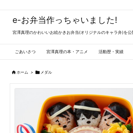
e-お弁当作っちゃいました!
宮澤真理のかわいいお絵かきお弁当(オリジナルのキャラ弁)を
ごあいさつ
宮澤真理の本・アニメ
活動歴・実績

ホーム
>

メダル