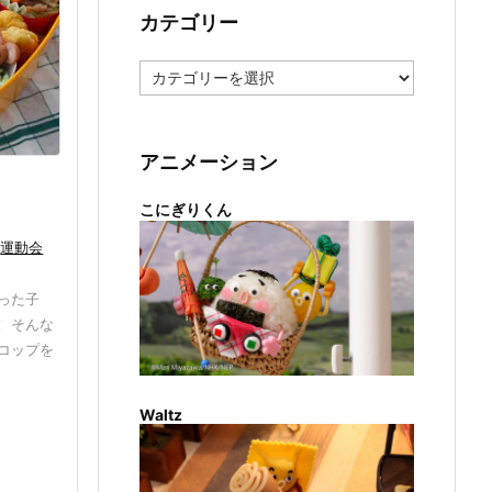
カテゴリー
カ
テ
ゴ
リ
ー
アニメーション
こにぎりくん
運動会
った子
 そんな
コップを
Waltz