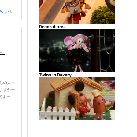
ばれ ...
Decorations
やつ
,
Twins in Bakery
ちの大玉
ますかー
ー ...