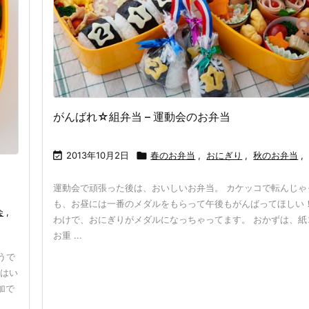
がんばれ☆組弁当 – 運動会のお弁当

2013年10月2日

春のお弁当
,
おにぎり
,
秋のお弁当
,
運動会で頑張った後は、おいしいお弁当。 カケッコで転んじゃ
も、お昼には一番のメダルをもらって午後もがんばってほしい！
会
,
わけで、おにぎりがメダルになっちゃってます。 おかずは、紙
お重 ...
うで
当はい
加で