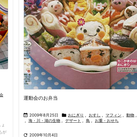
会
運動会のお弁当

2009年8月25日

おにぎり
,
おすし
,
マフィン
,
動物
,
,
海・川・湖の生物
,
デザート
,
鳥
,
お重・おせち
しょ
もが

2009年10月4日