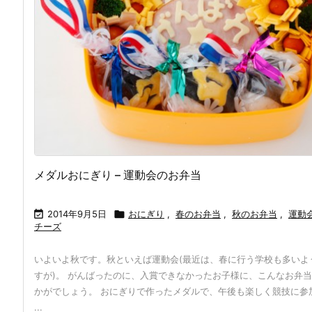
メダルおにぎり – 運動会のお弁当

2014年9月5日

おにぎり
,
春のお弁当
,
秋のお弁当
,
運動
チーズ
いよいよ秋です。秋といえば運動会(最近は、春に行う学校も多いよ
すが)。 がんばったのに、入賞できなかったお子様に、こんなお弁
かがでしょう。 おにぎりで作ったメダルで、午後も楽しく競技に参
...