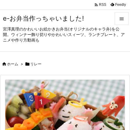

Feedly
RSS
e-お弁当作っちゃいました!

宮澤真理のかわいいお絵かきお弁当(オリジナルのキャラ弁)を公

開。ウィンナー飾り切りやかわいいスィーツ、ランチプレート、ア
メニュ
ニメや作り方動画も

サイド


ホーム
>

リレー
前へ

次へ

検索