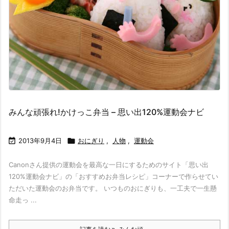
みんな頑張れ!かけっこ弁当 – 思い出120%運動会ナビ

2013年9月4日

おにぎり
,
人物
,
運動会
Canonさん提供の運動会を最高な一日にするためのサイト「思い出
120%運動会ナビ」の「おすすめお弁当レシピ」コーナーで作らせてい
ただいた運動会のお弁当です。 いつものおにぎりも、一工夫で一生懸
命走っ ...