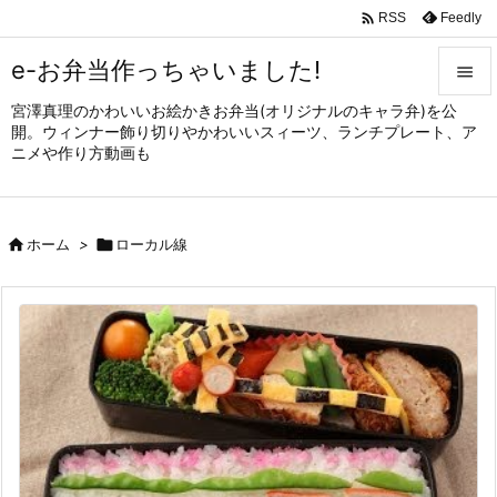

Feedly
RSS
e-お弁当作っちゃいました!

宮澤真理のかわいいお絵かきお弁当(オリジナルのキャラ弁)を公

開。ウィンナー飾り切りやかわいいスィーツ、ランチプレート、ア
メニュ
ニメや作り方動画も

サイド


ホーム
>

ローカル線
前へ

次へ

検索