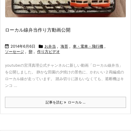
ローカル線弁当作り方動画公開

2014年6月6日

お弁当
,
海苔
,
車・電車・飛行機
,
ソーセージ
,
卵
,
作り方ビデオ
youtubeの宮澤真理公式チャンネルに新しい動画「ローカル線弁当」
を公開しました。 静かな田園の夕焼けの景色に、かわいい２両編成の
ローカル線が走っています。 踏み切りに誰もいなくても、遮断機はキ
ンコ ...
記事を読む
ローカル ...