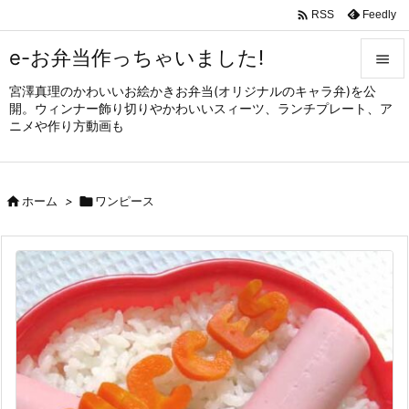

Feedly
RSS
e-お弁当作っちゃいました!

宮澤真理のかわいいお絵かきお弁当(オリジナルのキャラ弁)を公

開。ウィンナー飾り切りやかわいいスィーツ、ランチプレート、ア
メニュ
ニメや作り方動画も

サイド


ホーム
>

ワンピース
前へ

次へ

検索