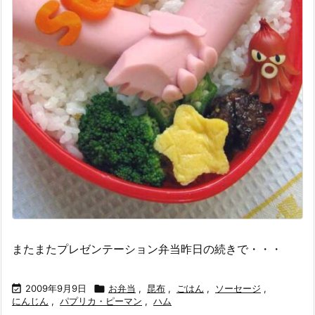
またまたプレゼンテーション弁当昨日の続きで・・・

2009年9月9日

お弁当
,
昆布
,
ごはん
,
ソーセージ
,
にんじん
,
パプリカ・ピーマン
,
ハム