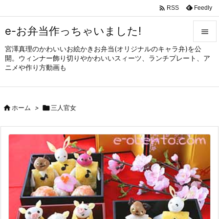

Feedly
RSS
e-お弁当作っちゃいました!

宮澤真理のかわいいお絵かきお弁当(オリジナルのキャラ弁)を公

開。ウィンナー飾り切りやかわいいスィーツ、ランチプレート、ア
メニュ
ニメや作り方動画も

サイド


ホーム
>

三人官女
前へ

次へ

検索