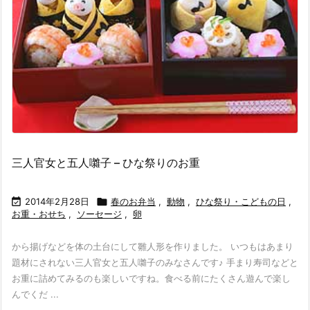
三人官女と五人囃子 – ひな祭りのお重

2014年2月28日

春のお弁当
,
動物
,
ひな祭り・こどもの日
,
お重・おせち
,
ソーセージ
,
卵
から揚げなどを体の土台にして雛人形を作りました。 いつもはあまり
題材にされない三人官女と五人囃子のみなさんです♪ 手まり寿司などと
お重に詰めてみるのも楽しいですね。食べる前にたくさん遊んで楽し
んでくだ ...