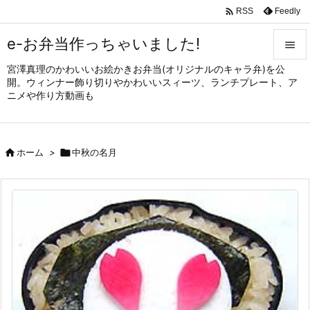

Feedly
RSS
e-お弁当作っちゃいました!

宮澤真理のかわいいお絵かきお弁当(オリジナルのキャラ弁)を公

開。ウィンナー飾り切りやかわいいスィーツ、ランチプレート、ア
メニュ
ニメや作り方動画も

サイド


ホーム
>

中秋の名月
前へ

次へ

検索