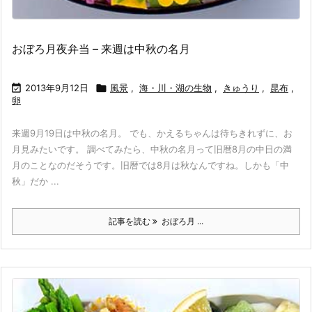
おぼろ月夜弁当 – 来週は中秋の名月

2013年9月12日

風景
,
海・川・湖の生物
,
きゅうり
,
昆布
,
卵
来週9月19日は中秋の名月。 でも、かえるちゃんは待ちきれずに、お
月見みたいです。 調べてみたら、中秋の名月って旧暦8月の中日の満
月のことなのだそうです。旧暦では8月は秋なんですね。しかも「中
秋」だか ...
記事を読む
おぼろ月 ...