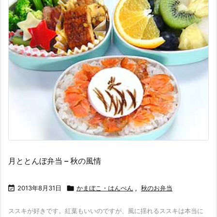
月ととんぼ弁当 – 秋の風情

2013年8月31日

かまぼこ・はんぺん
,
秋のお弁当
ススキが好きです。紅葉もいいのですが、風に揺れるススキは本当に