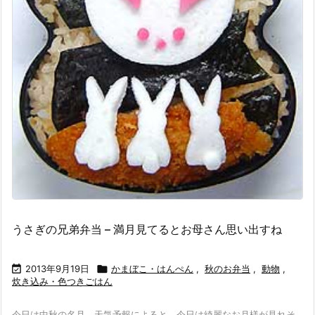
うさぎの兄弟弁当 – 満月見てるとお母さん思い出すね

2013年9月19日

かまぼこ・はんぺん
,
秋のお弁当
,
動物
,
炊き込み・色つきごはん
今日は中秋の名月。天気予報によると、今日は綺麗なお月様が見れそ