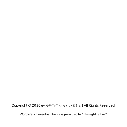
Copyright ©
2026
e-お弁当作っちゃいました!
All Rights Reserved.
WordPress Luxeritas Theme is provided by "
Thought is free
".