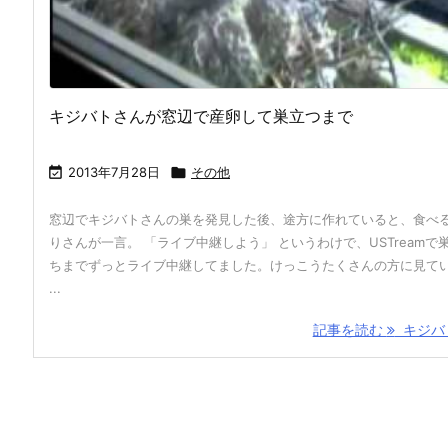
キジバトさんが窓辺で産卵して巣立つまで

2013年7月28日

その他
窓辺でキジバトさんの巣を発見した後、途方に作れていると、食べ
りさんが一言。 「ライブ中継しよう」 というわけで、USTreamで
ちまでずっとライブ中継してました。けっこうたくさんの方に見て
...
記事を読む
キジバト 