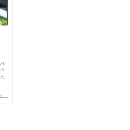
る係
巣立
いた
...