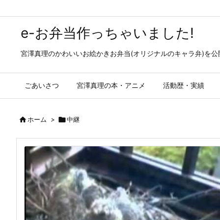
e-お弁当作っちゃいました!
宮澤真理のかわいいお絵かきお弁当(オリジナルのキャラ弁)を
ごあいさつ
宮澤真理の本・アニメ
活動歴・実績

ホーム
>

中継