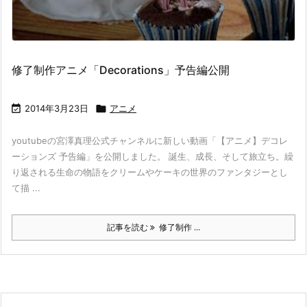
修了制作アニメ「Decorations」予告編公開

2014年3月23日

アニメ
youtubeの宮澤真理公式チャンネルに新しい動画「【アニメ】デコレ
ーションズ 予告編」を公開しました。 誕生、成長、そして旅立ち。繰
り返される生命の物語をクリームやケーキの世界のファンタジーとし
て描 ...
記事を読む
修了制作 ...