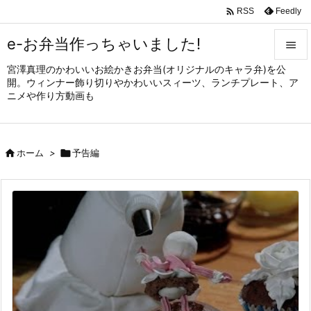

Feedly
RSS
e-お弁当作っちゃいました!

宮澤真理のかわいいお絵かきお弁当(オリジナルのキャラ弁)を公

開。ウィンナー飾り切りやかわいいスィーツ、ランチプレート、ア
メニュ
ニメや作り方動画も

サイド


ホーム
>

予告編
前へ

次へ

検索