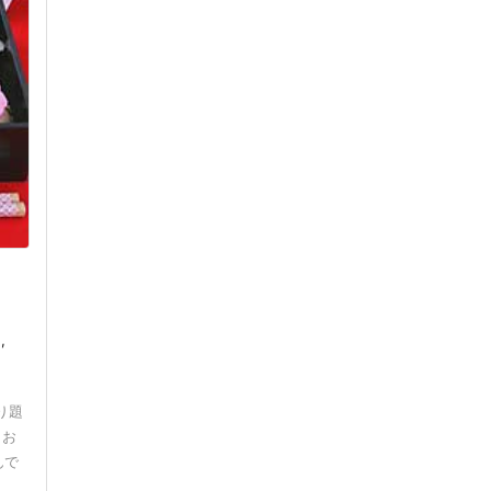
,
り題
とお
んで