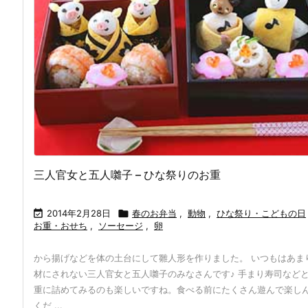
三人官女と五人囃子 – ひな祭りのお重

2014年2月28日

春のお弁当
,
動物
,
ひな祭り・こどもの日
お重・おせち
,
ソーセージ
,
卵
から揚げなどを体の土台にして雛人形を作りました。 いつもはあま
材にされない三人官女と五人囃子のみなさんです♪ 手まり寿司など
重に詰めてみるのも楽しいですね。食べる前にたくさん遊んで楽し
くだ ...