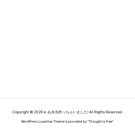
Copyright ©
2026
e-お弁当作っちゃいました!
All Rights Reserved.
WordPress Luxeritas Theme is provided by "
Thought is free
".