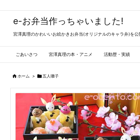
e-お弁当作っちゃいました!
宮澤真理のかわいいお絵かきお弁当(オリジナルのキャラ弁)を
ごあいさつ
宮澤真理の本・アニメ
活動歴・実績

ホーム
>

五人囃子