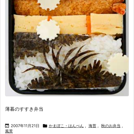
薄暮のすすき弁当

2007年11月21日

かまぼこ・はんぺん
,
海苔
,
秋のお弁当
,
風景