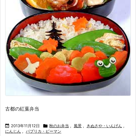
古都の紅葉弁当

2013年11月12日

秋のお弁当
,
風景
,
きぬさや・いんげん
,
にんじん
,
パプリカ・ピーマン