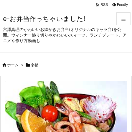

Feedly
RSS
e-お弁当作っちゃいました!

宮澤真理のかわいいお絵かきお弁当(オリジナルのキャラ弁)を公

開。ウィンナー飾り切りやかわいいスィーツ、ランチプレート、ア
メニュ
ニメや作り方動画も

サイド


ホーム
>

京都
前へ

次へ

検索