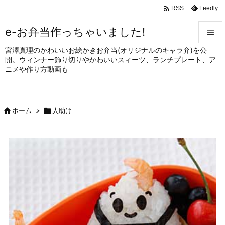

Feedly
RSS
e-お弁当作っちゃいました!

宮澤真理のかわいいお絵かきお弁当(オリジナルのキャラ弁)を公

開。ウィンナー飾り切りやかわいいスィーツ、ランチプレート、ア
メニュ
ニメや作り方動画も

サイド


ホーム
>

人助け
前へ

次へ

検索