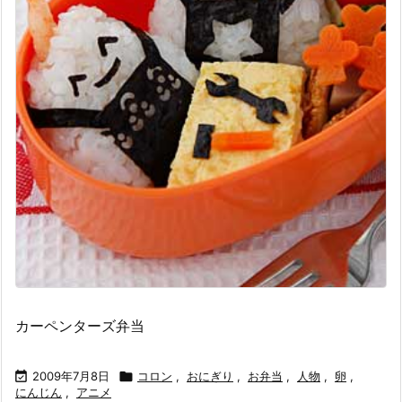
カーペンターズ弁当

2009年7月8日

コロン
,
おにぎり
,
お弁当
,
人物
,
卵
,
にんじん
,
アニメ