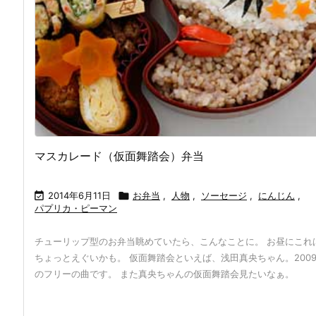
マスカレード（仮面舞踏会）弁当

2014年6月11日

お弁当
,
人物
,
ソーセージ
,
にんじん
,
パプリカ・ピーマン
チューリップ型のお弁当眺めていたら、こんなことに。 お昼にこれ
ちょっとえぐいかも。 仮面舞踏会といえば、浅田真央ちゃん。200
のフリーの曲です。 また真央ちゃんの仮面舞踏会見たいなぁ。