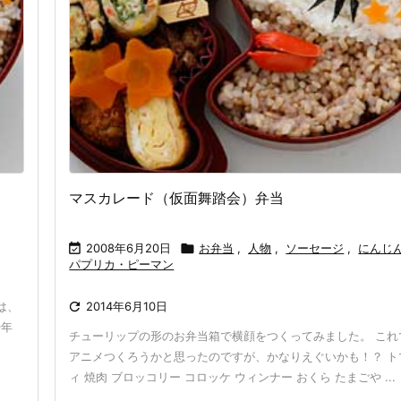
マスカレード（仮面舞踏会）弁当

2008年6月20日

お弁当
,
人物
,
ソーセージ
,
にんじ
パプリカ・ピーマン
は、

2014年6月10日
9年
チューリップの形のお弁当箱で横顔をつくってみました。 これで
アニメつくろうかと思ったのですが、かなりえぐいかも！？ ト
ィ 焼肉 ブロッコリー コロッケ ウィンナー おくら たまごや ...