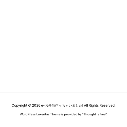
Copyright ©
2026
e-お弁当作っちゃいました!
All Rights Reserved.
WordPress Luxeritas Theme is provided by "
Thought is free
".