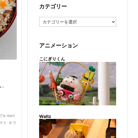
カテゴリー
カ
テ
ゴ
リ
ー
アニメーション
こにぎりくん
ん
,
e-ben
Waltz
マト キウ