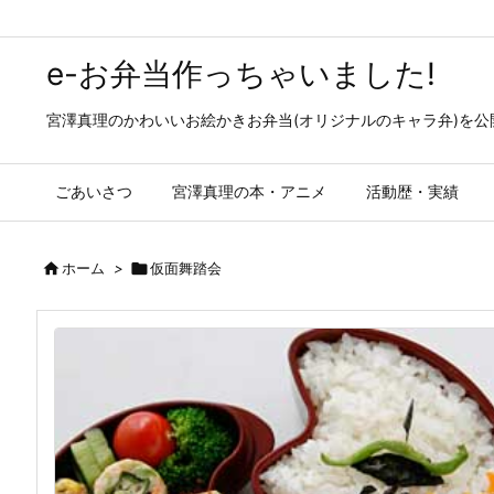
e-お弁当作っちゃいました!
宮澤真理のかわいいお絵かきお弁当(オリジナルのキャラ弁)を
ごあいさつ
宮澤真理の本・アニメ
活動歴・実績

ホーム
>

仮面舞踏会