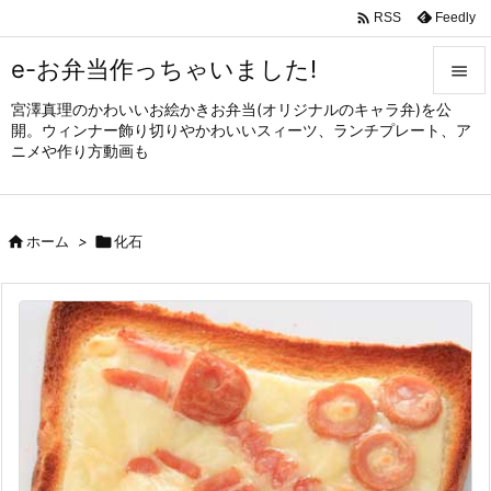

Feedly
RSS
e-お弁当作っちゃいました!

宮澤真理のかわいいお絵かきお弁当(オリジナルのキャラ弁)を公

開。ウィンナー飾り切りやかわいいスィーツ、ランチプレート、ア
メニュ
ニメや作り方動画も

サイド


ホーム
>

化石
前へ

次へ

検索