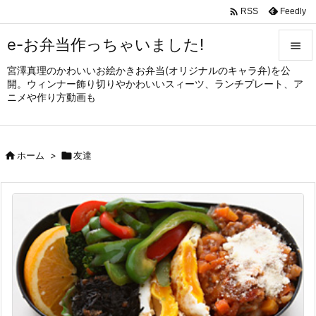

Feedly
RSS
e-お弁当作っちゃいました!

宮澤真理のかわいいお絵かきお弁当(オリジナルのキャラ弁)を公

開。ウィンナー飾り切りやかわいいスィーツ、ランチプレート、ア
メニュ
ニメや作り方動画も

サイド


ホーム
>

友達
前へ

次へ

検索