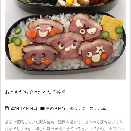
おともだちできたかな？弁当

2014年4月14日

春のお弁当
,
海苔
,
チーズ
,
ハム
最初は緊張していた新入生も一週間を過ぎて、ようやく落ち着いてき
た頃でしょうか。楽しい毎日が過ごせているといいですね。 カモのハ