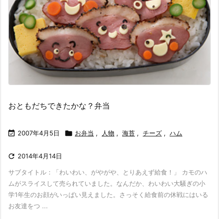
おともだちできたかな？弁当

2007年4月5日

お弁当
,
人物
,
海苔
,
チーズ
,
ハム

2014年4月14日
サブタイトル：「わいわい、がやがや、とりあえず給食！」 カモのハ
ムがスライスして売られていました。なんだか、わいわい大騒ぎの小
学1年生のお顔がいっぱい見えました。さっそく給食前の休戦にはいる
お友達をつ ...