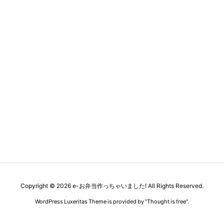
Copyright ©
2026
e-お弁当作っちゃいました!
All Rights Reserved.
WordPress Luxeritas Theme is provided by "
Thought is free
".