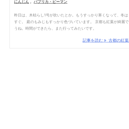
にんじん
,
パプリカ・ピーマン
昨日は、木枯らし1号が吹いたとか。もうすっかり寒くなって、冬は
すぐ。 庭のもみじもすっかり色づいています。 京都も紅葉が綺麗
うね。時間ができたら、また行ってみたいです。
記事を読む
古都の紅葉