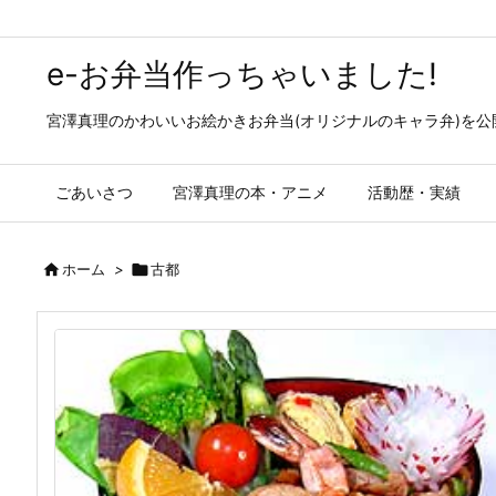
e-お弁当作っちゃいました!
宮澤真理のかわいいお絵かきお弁当(オリジナルのキャラ弁)を
ごあいさつ
宮澤真理の本・アニメ
活動歴・実績

ホーム
>

古都