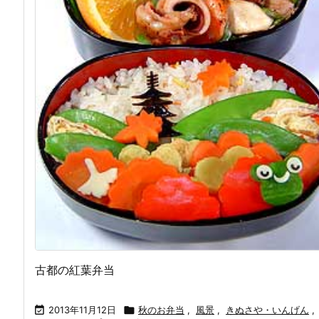
古都の紅葉弁当

2013年11月12日

秋のお弁当
,
風景
,
きぬさや・いんげん
,