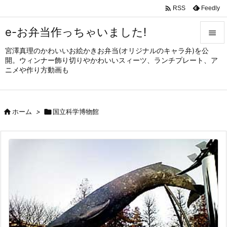

Feedly
RSS
e-お弁当作っちゃいました!

宮澤真理のかわいいお絵かきお弁当(オリジナルのキャラ弁)を公

開。ウィンナー飾り切りやかわいいスィーツ、ランチプレート、ア
メニュ
ニメや作り方動画も

サイド


ホーム
>

国立科学博物館
前へ

次へ

検索