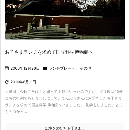
お子さまランチを求めて国立科学博物館へ

2006年12月26日

ランチプレート
,
その他

2010年6月11日
土曜日、今日こそは！と思って上野にいったのですが、ダリ展は45分
まちの行列であとまわしにして、てんぷぅさんにお聞きしたお子さま
ランチを求めて国立科学博物館へいきました。 見学もしました。とて
も面白かっ ...
記事を読む
お子さま ...