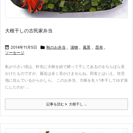
大根干しの古民家弁当

2014年11月5日

秋のお弁当
,
漬物
,
風景
,
昆布
,
ソーセージ
私が小さい頃は、軒先に大根を紐で縛って干してあるのをちらほら見
かけたものですが、最近は全く見かけませんね。田舎とはいえ、住宅
地に住んでいるからかしら。 このお弁当、大根を丸々1本干してゆず漬
にしたのが ...
記事を読む
大根干し ...