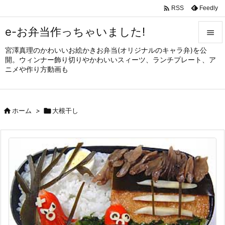

Feedly
RSS
e-お弁当作っちゃいました!

宮澤真理のかわいいお絵かきお弁当(オリジナルのキャラ弁)を公

開。ウィンナー飾り切りやかわいいスィーツ、ランチプレート、ア
メニュ
ニメや作り方動画も

サイド


ホーム
>

大根干し
前へ

次へ

検索