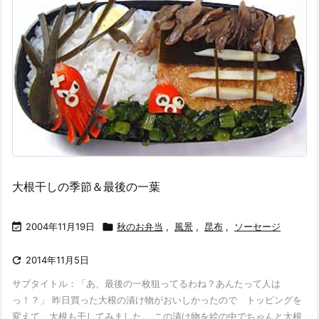
大根干しの季節＆最後の一葉

2004年11月19日

秋のお弁当
,
風景
,
昆布
,
ソーセージ

2014年11月5日
サブタイトル：「あ、最後の一枚狙ってるわね？あんたって人は
っ！？」 昨日買った大根の漬け物がおいしかったので トッピングを
変えて 大根も干してみました。 この漬け物を絵の中でちゃんと大根