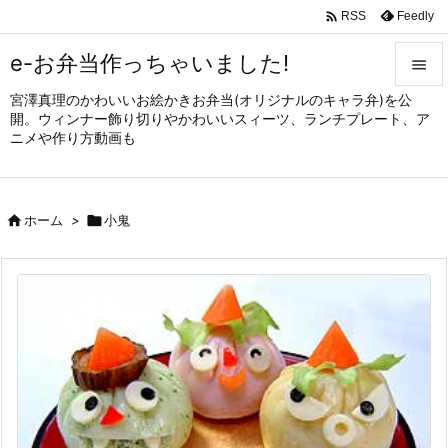

Feedly
RSS
e-お弁当作っちゃいました!

宮澤真理のかわいいお絵かきお弁当(オリジナルのキャラ弁)を公

開。ウィンナー飾り切りやかわいいスィーツ、ランチプレート、ア
メニュ
ニメや作り方動画も

サイド


ホーム
>

小鬼
前へ

次へ

検索