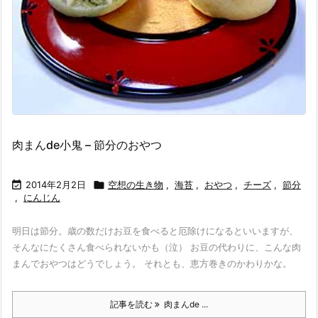
肉まんde小鬼 – 節分のおやつ

2014年2月2日

空想の生き物
,
海苔
,
おやつ
,
チーズ
,
節分
,
にんじん
明日は節分。歳の数だけお豆を食べると厄除けになるといいますが、
そんなにたくさん食べられないかも（泣） お豆の代わりに、こんな肉
まんでおやつはどうでしょう。 それとも、恵方巻きのかわりかな。
記事を読む
肉まんde ...