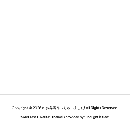
Copyright ©
2026
e-お弁当作っちゃいました!
All Rights Reserved.
WordPress Luxeritas Theme is provided by "
Thought is free
".