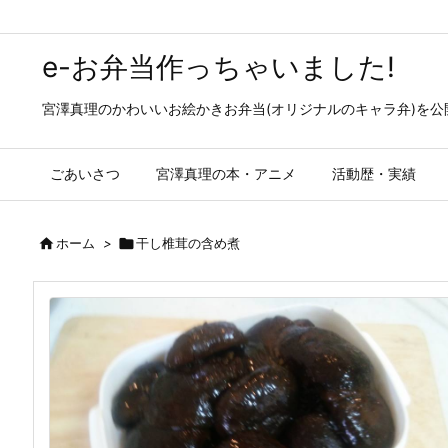
e-お弁当作っちゃいました!
宮澤真理のかわいいお絵かきお弁当(オリジナルのキャラ弁)を
ごあいさつ
宮澤真理の本・アニメ
活動歴・実績

ホーム
>

干し椎茸の含め煮