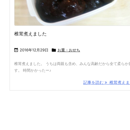
椎茸煮えました

2016年12月29日

お重・おせち
椎茸煮えました。 うちは両親も含め、みんな高齢だから全て柔らか
す。 時間かかったー♪
記事を読む
椎茸煮えま