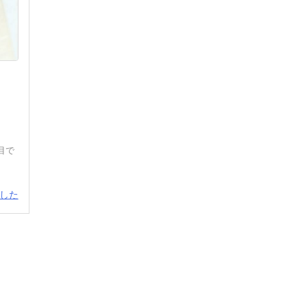
目で
した