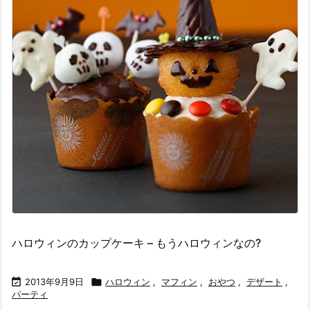
ハロウィンのカップケーキ – もうハロウィンなの?

2013年9月9日

ハロウィン
,
マフィン
,
おやつ
,
デザート
,
パーティ