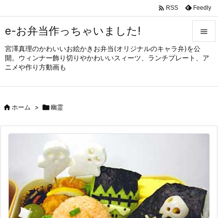

Feedly
RSS
e-お弁当作っちゃいました!

宮澤真理のかわいいお絵かきお弁当(オリジナルのキャラ弁)を公

開。ウィンナー飾り切りやかわいいスィーツ、ランチプレート、ア
メニュ
ニメや作り方動画も

サイド


ホーム
>

幽霊
前へ

次へ

検索