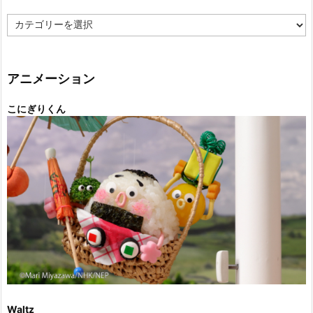
カ
テ
ゴ
リ
ー
アニメーション
こにぎりくん
Waltz