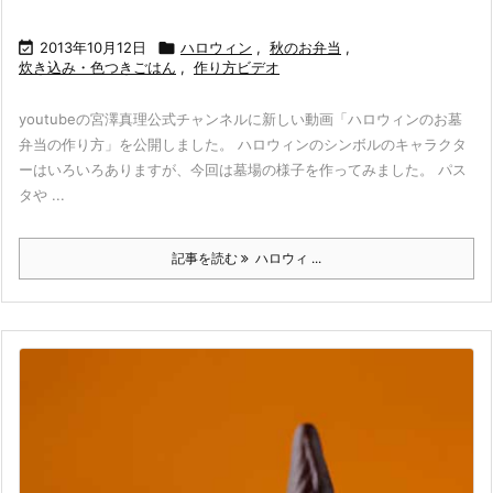

2013年10月12日

ハロウィン
,
秋のお弁当
,
炊き込み・色つきごはん
,
作り方ビデオ
youtubeの宮澤真理公式チャンネルに新しい動画「ハロウィンのお墓
弁当の作り方」を公開しました。 ハロウィンのシンボルのキャラクタ
ーはいろいろありますが、今回は墓場の様子を作ってみました。 パス
タや ...
記事を読む
ハロウィ ...