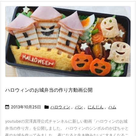
ハロウィンのお城弁当の作り方動画公開

2013年10月25日

ハロウィン
,
パン
,
にんじん
,
ハム
youtubeの宮澤真理公式チャンネルに新しい動画「ハロウィンのお城
弁当の作り方」を公開しました。 ハロウィンのシンボルのかぼちゃと
夜のお城を作ってみました。 夜になると生き物みたいに大きくなるこ