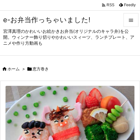

Feedly
RSS
e-お弁当作っちゃいました!

宮澤真理のかわいいお絵かきお弁当(オリジナルのキャラ弁)を公

開。ウィンナー飾り切りやかわいいスィーツ、ランチプレート、ア
メニュ
ニメや作り方動画も

サイド


ホーム
>

恵方巻き
前へ

次へ

検索