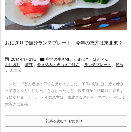
おにぎりで節分ランチプレート – 今年の恵方は東北東？

2014年1月21日

空想の生き物
,
かまぼこ・はんぺん
,
おにぎり
,
海苔
,
炊き込み・色つきごはん
,
ランチプレート
,
節分
,
チーズ
コンビニで恵方巻きの広告を見かけました。子供の頃には、恵方巻き
ってほとんど目にしたことなかったけど、数年前から結構目にするよ
うになりましたね。 今年の恵方は、東北東なのだそうですが、やはり
太巻きに直接 ...
記事を読む
おにぎり ...