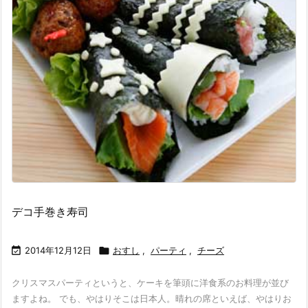
デコ手巻き寿司

2014年12月12日

おすし
,
パーティ
,
チーズ
クリスマスパーティというと、ケーキを筆頭に洋食系のお料理が並び
ますよね。 でも、やはりそこは日本人。晴れの席といえば、やはりお