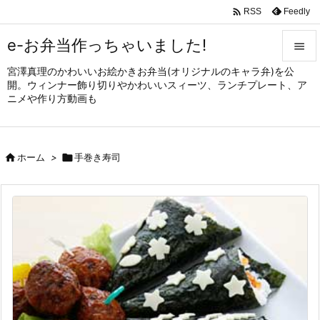

Feedly
RSS
e-お弁当作っちゃいました!

宮澤真理のかわいいお絵かきお弁当(オリジナルのキャラ弁)を公

開。ウィンナー飾り切りやかわいいスィーツ、ランチプレート、ア
メニュ
ニメや作り方動画も

サイド


ホーム
>

手巻き寿司
前へ

次へ

検索