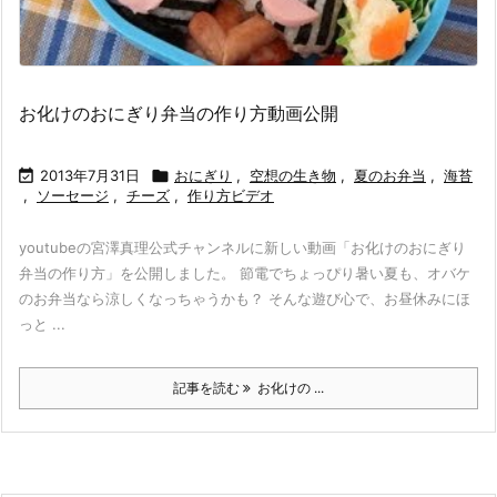
お化けのおにぎり弁当の作り方動画公開

2013年7月31日

おにぎり
,
空想の生き物
,
夏のお弁当
,
海苔
,
ソーセージ
,
チーズ
,
作り方ビデオ
youtubeの宮澤真理公式チャンネルに新しい動画「お化けのおにぎり
弁当の作り方」を公開しました。 節電でちょっぴり暑い夏も、オバケ
のお弁当なら涼しくなっちゃうかも？ そんな遊び心で、お昼休みにほ
っと ...
記事を読む
お化けの ...