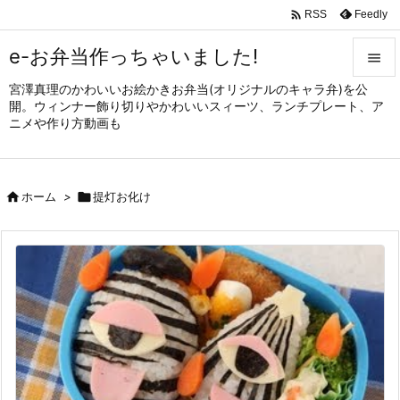

Feedly
RSS
e-お弁当作っちゃいました!

宮澤真理のかわいいお絵かきお弁当(オリジナルのキャラ弁)を公

開。ウィンナー飾り切りやかわいいスィーツ、ランチプレート、ア
メニュ
ニメや作り方動画も

サイド


ホーム
>

提灯お化け
前へ

次へ

検索