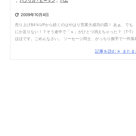
,
パプリカ・ピーマン
,
ハム

2009年10月4日
売り上げ84％UPから続くのはやはり営業大成功の図！ あぁ、でも
にか足りない！？そう途中で「ｓ」がひとつ消えちゃった？（T-T）
ほほです。ごめんなさい。 ソーセージ同士、がっちり握手で一件落着 
記事を読む
またまた 