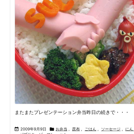
またまたプレゼンテーション弁当昨日の続きで・・・

2009年9月9日

お弁当
,
昆布
,
ごはん
,
ソーセージ
,
にん