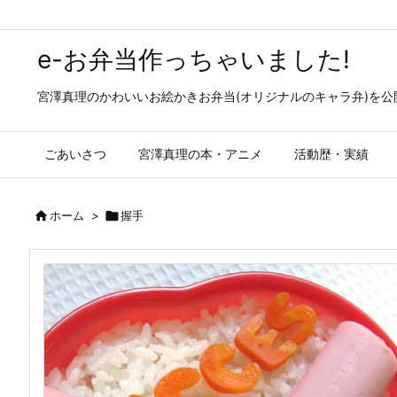
e-お弁当作っちゃいました!
宮澤真理のかわいいお絵かきお弁当(オリジナルのキャラ弁)を
ごあいさつ
宮澤真理の本・アニメ
活動歴・実績

ホーム
>

握手