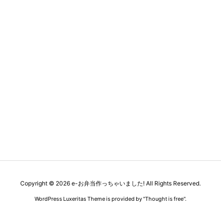
Copyright ©
2026
e-お弁当作っちゃいました!
All Rights Reserved.
WordPress Luxeritas Theme is provided by "
Thought is free
".