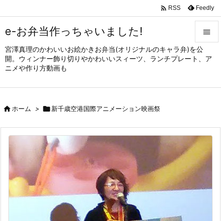

Feedly
RSS
e-お弁当作っちゃいました!

宮澤真理のかわいいお絵かきお弁当(オリジナルのキャラ弁)を公

開。ウィンナー飾り切りやかわいいスィーツ、ランチプレート、ア
メニュ
ニメや作り方動画も

サイド


ホーム
>

新千歳空港国際アニメーション映画祭
前へ

次へ

検索