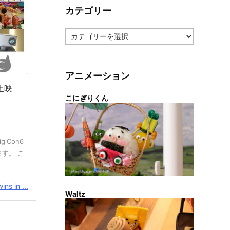
カテゴリー
カ
テ
ゴ
リ
ー
アニメーション
で上映
こにぎりくん
iCon6
ます。 こ
ns in ...
Waltz