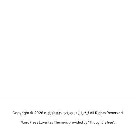
Copyright ©
2026
e-お弁当作っちゃいました!
All Rights Reserved.
WordPress Luxeritas Theme is provided by "
Thought is free
".