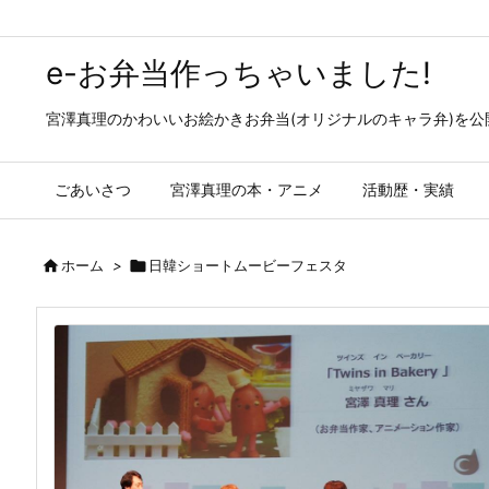
e-お弁当作っちゃいました!
宮澤真理のかわいいお絵かきお弁当(オリジナルのキャラ弁)を
ごあいさつ
宮澤真理の本・アニメ
活動歴・実績

ホーム
>

日韓ショートムービーフェスタ