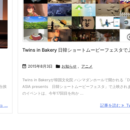
Twins in Bakery 日韓ショートムービーフェスタ

2015年8月3日

お知らせ
,
アニメ
Twins in Bakeryが韓国文化院 ハンマダンホールで開かれる「Dig
舞台挨
ASIA presents 日韓ショートムービーフェスタ」で上映され
。
のイベントは、今年17回目を向か ...
...
記事を読む
Twi