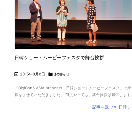
日韓ショートムービーフェスタで舞台挨拶

2015年8月8日

お知らせ
「DigiCon6 ASIA presents 日韓ショートムービーフェスタ」で
拶をさせていただきました。 何度やっても、舞台挨拶は緊張します
記事を読む
日韓ショ 