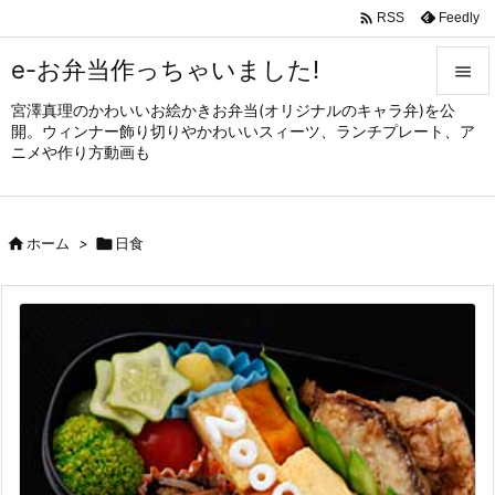

Feedly
RSS
e-お弁当作っちゃいました!

宮澤真理のかわいいお絵かきお弁当(オリジナルのキャラ弁)を公

開。ウィンナー飾り切りやかわいいスィーツ、ランチプレート、ア
メニュ
ニメや作り方動画も

サイド


ホーム
>

日食
前へ

次へ

検索