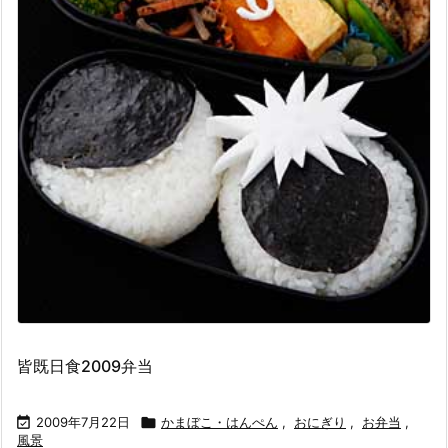
皆既日食2009弁当

2009年7月22日

かまぼこ・はんぺん
,
おにぎり
,
お弁当
,
風景