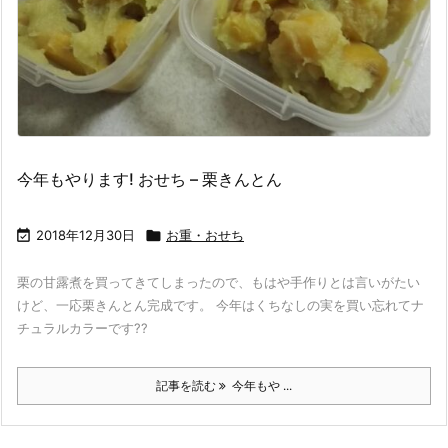
今年もやります! おせち – 栗きんとん

2018年12月30日

お重・おせち
栗の甘露煮を買ってきてしまったので、もはや手作りとは言いがたい
けど、一応栗きんとん完成です。 今年はくちなしの実を買い忘れてナ
チュラルカラーです??
記事を読む
今年もや ...