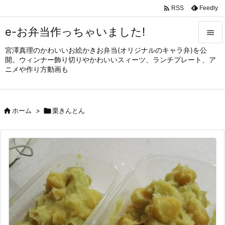

Feedly
RSS
e-お弁当作っちゃいました!

宮澤真理のかわいいお絵かきお弁当(オリジナルのキャラ弁)を公

開。ウィンナー飾り切りやかわいいスィーツ、ランチプレート、ア
メニュ
ニメや作り方動画も

サイド


ホーム
>

栗きんとん
前へ

次へ

検索