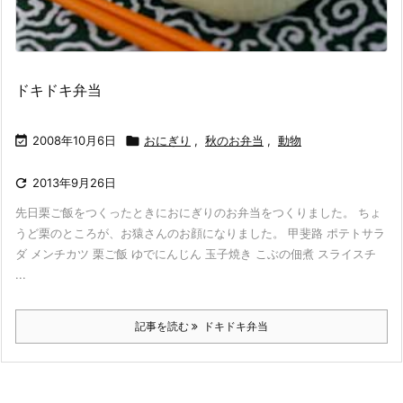
ドキドキ弁当

2008年10月6日

おにぎり
,
秋のお弁当
,
動物

2013年9月26日
先日栗ご飯をつくったときにおにぎりのお弁当をつくりました。 ちょ
うど栗のところが、お猿さんのお顔になりました。 甲斐路 ポテトサラ
ダ メンチカツ 栗ご飯 ゆでにんじん 玉子焼き こぶの佃煮 スライスチ
...
記事を読む
ドキドキ弁当