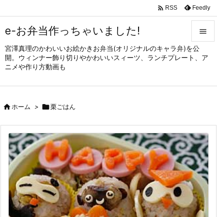

Feedly
RSS
e-お弁当作っちゃいました!

宮澤真理のかわいいお絵かきお弁当(オリジナルのキャラ弁)を公

開。ウィンナー飾り切りやかわいいスィーツ、ランチプレート、ア
メニュ
ニメや作り方動画も

サイド


ホーム
>

栗ごはん
前へ

次へ

検索