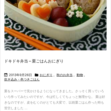
ドキドキ弁当 – 栗ごはんおにぎり

2013年9月26日

おにぎり
,
秋のお弁当
,
動物
,
炊き込み・色つきごはん
栗をスーパーで見かけるようになってきました。さっそく買っていろ
いろ作ってみたいのですが、今は忙しくてちょっと無理かな。 栗は好
きなのですが、皮をむくのがとても大変で、以前栗ごはん作った時も
苦労しました ...