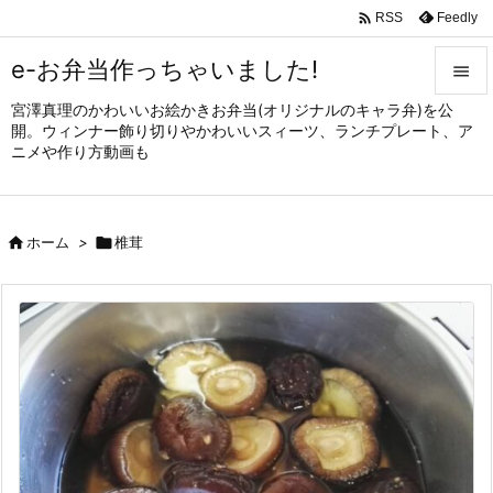

Feedly
RSS
e-お弁当作っちゃいました!

宮澤真理のかわいいお絵かきお弁当(オリジナルのキャラ弁)を公

開。ウィンナー飾り切りやかわいいスィーツ、ランチプレート、ア
メニュ
ニメや作り方動画も

サイド


ホーム
>

椎茸
前へ

次へ

検索