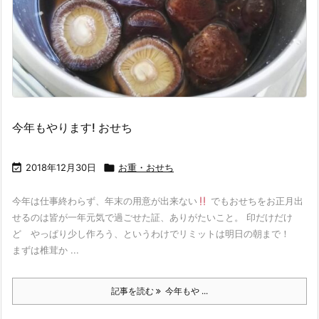
今年もやります! おせち

2018年12月30日

お重・おせち
今年は仕事終わらず、年末の用意が出来ない
でもおせちをお正月出
せるのは皆が一年元気で過ごせた証、ありがたいこと。 印だけだけ
ど やっぱり少し作ろう、というわけでリミットは明日の朝まで！
まずは椎茸か ...
記事を読む
今年もや ...