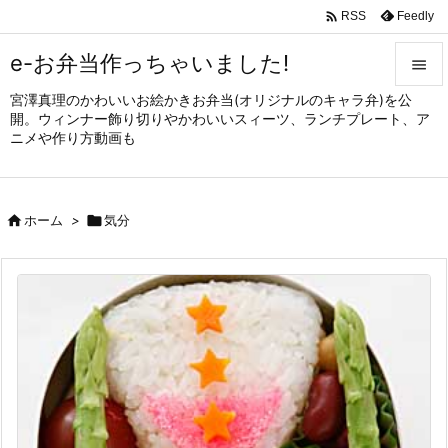

Feedly
RSS
e-お弁当作っちゃいました!

宮澤真理のかわいいお絵かきお弁当(オリジナルのキャラ弁)を公

開。ウィンナー飾り切りやかわいいスィーツ、ランチプレート、ア
メニュ
ニメや作り方動画も

サイド


ホーム
>

気分
前へ

次へ

検索