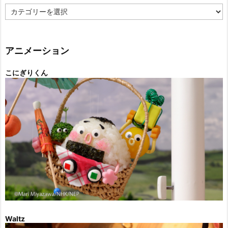
カ
テ
ゴ
リ
ー
アニメーション
こにぎりくん
Waltz