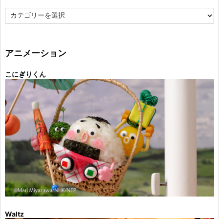
カ
テ
ゴ
リ
ー
アニメーション
こにぎりくん
Waltz