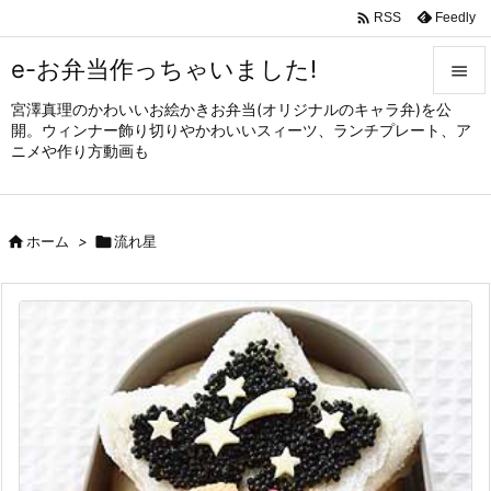

Feedly
RSS
e-お弁当作っちゃいました!

宮澤真理のかわいいお絵かきお弁当(オリジナルのキャラ弁)を公

開。ウィンナー飾り切りやかわいいスィーツ、ランチプレート、ア
メニュ
ニメや作り方動画も

サイド


ホーム
>

流れ星
前へ

次へ

検索