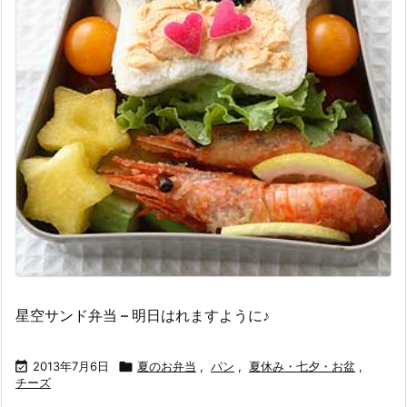
星空サンド弁当 – 明日はれますように♪

2013年7月6日

夏のお弁当
,
パン
,
夏休み・七夕・お盆
,
チーズ