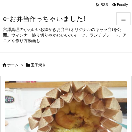

Feedly
RSS
e-お弁当作っちゃいました!

宮澤真理のかわいいお絵かきお弁当(オリジナルのキャラ弁)を公

開。ウィンナー飾り切りやかわいいスィーツ、ランチプレート、ア
メニュ
ニメや作り方動画も

サイド


ホーム
>

玉子焼き
前へ

次へ

検索