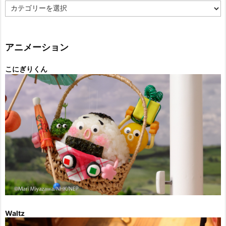
カ
テ
ゴ
リ
ー
アニメーション
こにぎりくん
Waltz