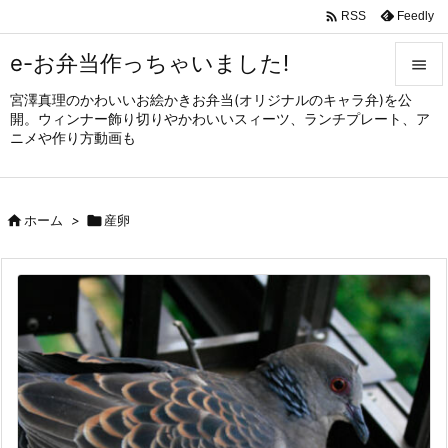

Feedly
RSS
e-お弁当作っちゃいました!

宮澤真理のかわいいお絵かきお弁当(オリジナルのキャラ弁)を公

開。ウィンナー飾り切りやかわいいスィーツ、ランチプレート、ア
メニュ
ニメや作り方動画も

サイド


ホーム
>

産卵
前へ

次へ

検索