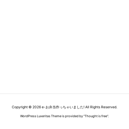
Copyright ©
2026
e-お弁当作っちゃいました!
All Rights Reserved.
WordPress Luxeritas Theme is provided by "
Thought is free
".