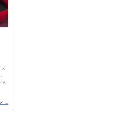
イズ
し
とん
...