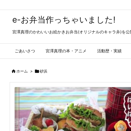
e-お弁当作っちゃいました!
宮澤真理のかわいいお絵かきお弁当(オリジナルのキャラ弁)を
ごあいさつ
宮澤真理の本・アニメ
活動歴・実績

ホーム
>

砂浜