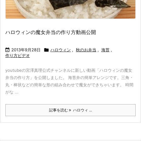
ハロウィンの魔女弁当の作り方動画公開

2013年9月28日

ハロウィン
,
秋のお弁当
,
海苔
,
作り方ビデオ
youtubeの宮澤真理公式チャンネルに新しい動画「ハロウィンの魔女
弁当の作り方」を公開しました。 海苔弁の簡単アレンジです。三角・
丸・棒状などの簡単な形の組み合わせで魔女ができちゃいます。 時間
がな ...
記事を読む
ハロウィ ...