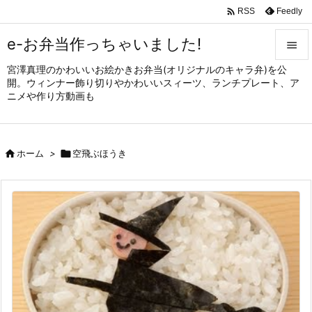

Feedly
RSS
e-お弁当作っちゃいました!

宮澤真理のかわいいお絵かきお弁当(オリジナルのキャラ弁)を公

開。ウィンナー飾り切りやかわいいスィーツ、ランチプレート、ア
メニュ
ニメや作り方動画も

サイド


ホーム
>

空飛ぶほうき
前へ

次へ

検索