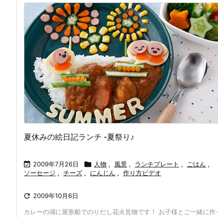
夏休みの絵日記ランチ -夏祭り♪

2009年7月26日

人物
,
風景
,
ランチプレート
,
ごはん
,
ソーセージ
,
チーズ
,
にんじん
,
作り方ビデオ

2009年10月6日
カレーの湖に屋形船でのりだし花火見物です！ お子様とご一緒に作