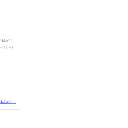
絵日記ラ
作り方の
。
みの ...