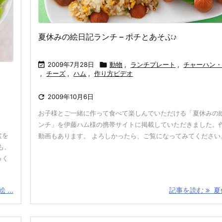
夏休みの絵日記ランチ – ポチとあそぶ♪

2009年7月28日

動物
,
ランチプレート
,
チャーハン
,
チーズ
,
ハム
,
作り方ビデオ

2009年10月6日
お子様とご一緒に作って食べて楽しんでいただける「夏休みの
ンチ」を伊藤ハム様の携帯サイトに掲載していただきました。
盆を
動画もあります。 よろしかったら、ご覧になってみてください
も、
っく
...
記事を読む
夏休