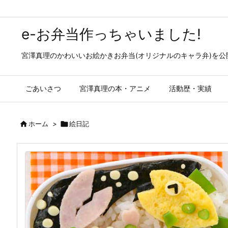
e-お弁当作っちゃいました!
宮澤真理のかわいいお絵かきお弁当(オリジナルのキャラ弁)を
ごあいさつ
宮澤真理の本・アニメ
活動歴・実績

ホーム
>

絵日記