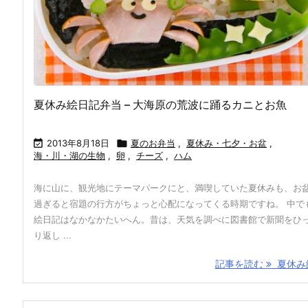
夏休み絵日記弁当 – 大海原の荒波に踊るカニとお魚

2013年8月18日

夏のお弁当
,
夏休み・七夕・お盆
,
海・川・湖の生物
,
卵
,
チーズ
,
ハム
海に山に、観光地にテーマパークにと、満喫していた夏休みも、お
過ぎると宿題の行方がちょっと心配になってくる時期ですね。 中で
絵日記はなかなかたいへん。昔は、天気を調べに図書館で新聞をひ
り返し ...
記事を読む
夏休み絵 