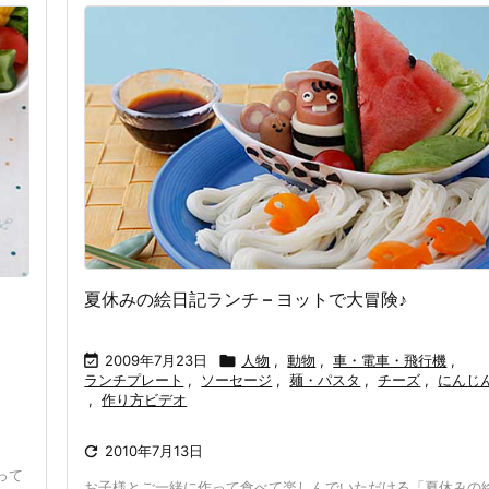
夏休みの絵日記ランチ – ヨットで大冒険♪

2009年7月23日

人物
,
動物
,
車・電車・飛行機
,
ランチプレート
,
ソーセージ
,
麺・パスタ
,
チーズ
,
にんじ
,
作り方ビデオ

2010年7月13日
って
お子様とご一緒に作って食べて楽しんでいただける「夏休みの