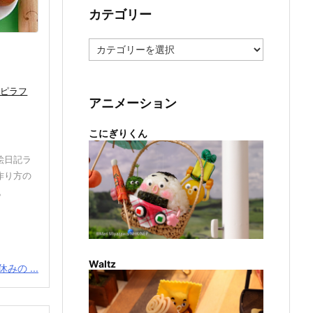
カテゴリー
カ
テ
ゴ
リ
・ピラフ
ー
アニメーション
こにぎりくん
絵日記ラ
作り方の
。
Waltz
みの ...