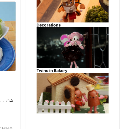
Decorations
Twins in Bakery
ん
,
ハム
絵日記ラ