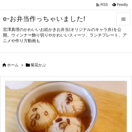

Feedly
RSS
e-お弁当作っちゃいました!

宮澤真理のかわいいお絵かきお弁当(オリジナルのキャラ弁)を公

開。ウィンナー飾り切りやかわいいスィーツ、ランチプレート、ア
メニュ
ニメや作り方動画も

サイド


ホーム
>

菊花かぶ
前へ

次へ

検索